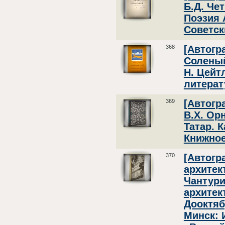
Б.Д. Че
Поэзия 
Советск
368
[Автогр
Соленый
Н. Цейт
литерат
369
[Автогр
В.Х. Ор
Татар. 
Книжное
370
[Автогр
архитек
Чантури
архитек
Дооктяб
Минск: 