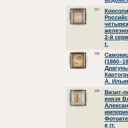
397
Консол
Российс
четыре
железно
2-й сер
г.
398
Самоки
(1860–1
Драгуны
Картогр
А. Ильин
399
Визит-п
князя В
Алексан
империя
Фотоате
е гг.