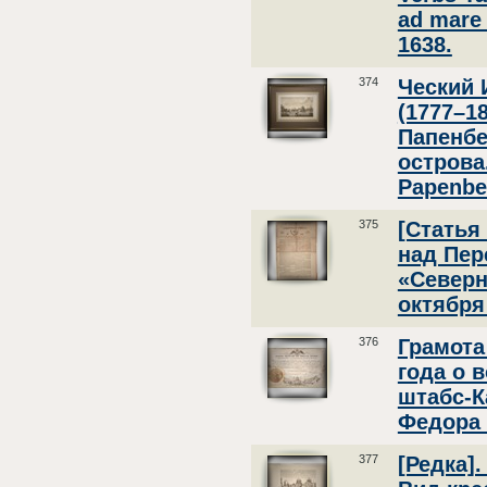
ad mare
1638.
374
Ческий 
(1777–1
Папенбе
острова
Papenbe
375
[Статья
над Пер
«Северн
октября 
376
Грамота
года о 
штабс-К
Федора 
377
[Редка]