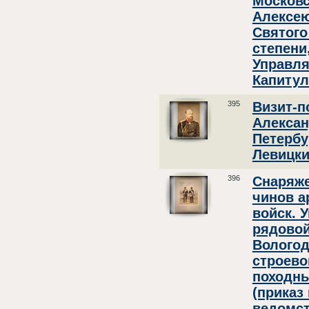
Московс
Алексею
Святого
степени
Управл
Капитул
395
Визит-п
Александ
Петербу
Левицкий
396
Снаряже
чинов а
войск. 
рядовой
Вологод
строево
походн
(приказ
ведомств