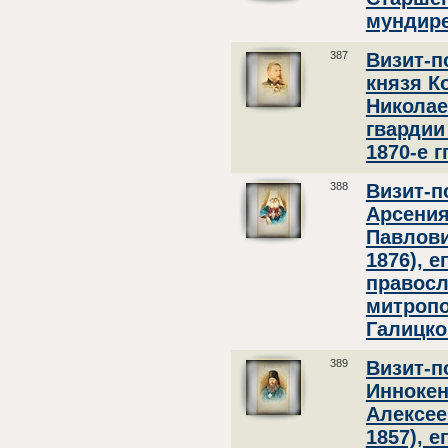
мундире.
387
Визит-п
князя К
Николае
гвардии
1870-е гг
388
Визит-п
Арсения
Павлови
1876), 
правосл
митропо
Галицког
389
Визит-п
Иннокен
Алексее
1857), 