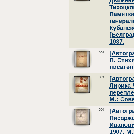
движени
Тихоцког
Памятка
генерал
Кубанск
[Белгра
1937.
358
[Автогр
П. Стих
писатель
359
[Автогр
Лирика /
перепле
М.: Сов
360
[Автогр
Писарже
Иванови
1907. М