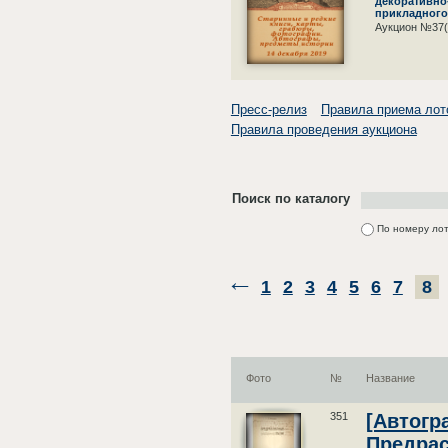
декоративно
прикладного 
Аукцион №37(
Пресс-релиз
Правила приема лот
Правила проведения аукциона
Поиск по каталогу
По номеру ло
1
2
3
4
5
6
7
8
Фото
№
Название
351
[Автогра
Предрас