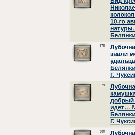
Вид кре
Николае
колокол
10-го ав
натуры.
Белянки
378
Лубочна
звали м
удальца
Белянки
Г. Чукси
379
Лубочна
камушка
добрый 
идет… М
Белянки
Г. Чукси
380
Лубочна