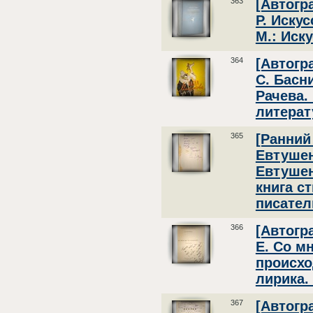
363
[Автогр
Р. Иску
М.: Иску
364
[Автогр
С. Басн
Рачева.
литерат
365
[Ранний
Евтушен
Евтушен
книга с
писатель
366
[Автогр
Е. Со м
происх
лирика. 
367
[Автогр