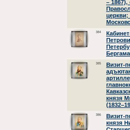
– 1867),
Правосл
церкви;
Московс
384
Кабинет
Петрови
Петербу
Бергамас
385
Визит-п
адъютан
артилле
главно
Кавказс
князя М
(1832–190
386
Визит-п
князя Н
Старшег