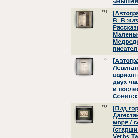
«Вышейн
371
[Автогр
В. В жи
Рассказ
Маленьк
Медведе
писатель
372
[Автогр
Левитан
вариант
двух ча
и после
Советск
373
[Вид го
Дагеста
море / 
(старший
Verbs Ta