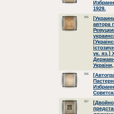
Избранн
1929.
355
[Украин
автора п
Ревуцки
украинс
[Украiнс
iстозичн
ук. яз.]
Державн
Украiни,
356
[Автогр
Пастерна
Избранн
Советск
357
[Двойно
предста