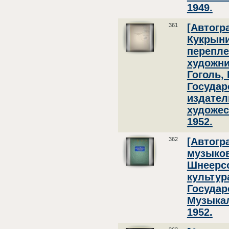
1949.
361
[Автогр
Кукрыни
перепле
художни
Гоголь, 
Государ
издател
художес
1952.
362
[Автогр
музыков
Шнеерсо
культура
Государ
Музыкал
1952.