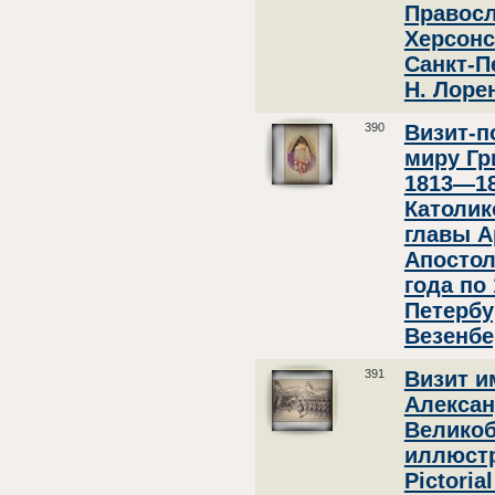
Правосл
Херсонс
Санкт-П
Н. Лорен
390
Визит-по
миру Гр
1813—18
Католик
главы А
Апостол
года по 
Петербу
Везенбер
391
Визит и
Александ
Великоб
иллюстр
Pictoria