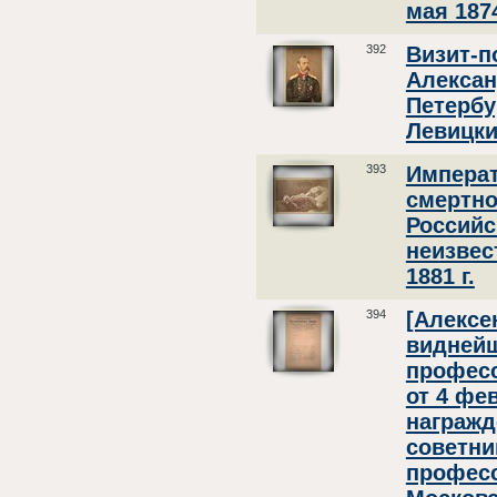
мая 1874
392
Визит-п
Алексан
Петербу
Левицкий
393
Императ
смертно
Российс
неизвес
1881 г.
394
[Алексе
виднейш
професс
от 4 фе
награжд
советни
професс