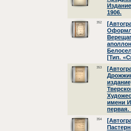
Издание
1906.
352
[Автогр
Оформле
Верещаг
аполлон
Белосель
[Тип. «С
353
[Автогр
Дрожжин
издание
Тверско
Художес
имени И
первая. 
354
[Автогр
Пастерна