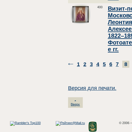
400
Визит-п
Московс
Леонтия
Алексее
1822–18
Фотоате
е гг.
1
2
3
4
5
6
7
8
Версия для печати.
Вверх
© 2006 