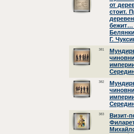
от дере
стоит. 
деревен
бежит… 
Белянки
Г. Чукси
381
Мундир
чиновни
империи
Середин
382
Мундир
чиновни
империи
Середин
383
Визит-п
Филарет
Михайло