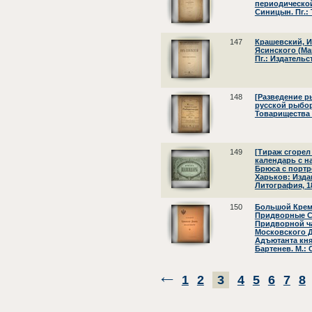
периодической 
Синицын. Пг.: 
147
Крашевский, И.
Ясинского (Мак
Пг.: Издательс
148
[Разведение р
русской рыбор
Товарищества 
149
[Тираж сгорел
календарь с н
Брюса с портр
Харьков: Изда
Литография, 1
150
Большой Крем
Придворные С
Придворной ча
Московского 
Адъютанта кня
Бартенев. М.:
1
2
3
4
5
6
7
8