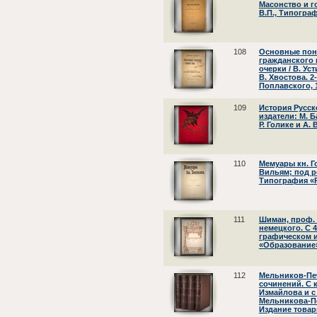
Масонство и г
В.П., Типограф
108
Основные поня
гражданского 
очерки / В. Ус
В. Хвостова. 2-
Поплавского, 
109
История Русск
издатели: М. Б
Р. Голике и А. 
110
Мемуары кн. Го
Вильям; под ре
Типография «Р
111
Шиман, проф. 
немецкого. С 
графическом и
«Образование»
112
Мельников-Печ
сочинений. С 
Измайлова и с
Мельникова-Пече
Издание товар