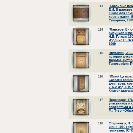
113
[Красивые пер
Е.И. В царств
Книга для сем
хрестоматии. В
Суворина, 1909
114
[Лансере, Е -
рисунков изве
Н.В. Гоголя 18
Издание С.-Пе
1909
115
Пругавин, А.С.
истории русск
тюрьма. Петро
Типография Пе
116
[Юлий Цезарь. 
Caesaris comme
для перев. cост
2. 6-е изд. [На
Книгоиздатель
117
Переворот 176
участников и 
портретами и к
М.: Т-во «Обра
118
Старченко, П.
июне 1910 года
гимназии. [СПб.