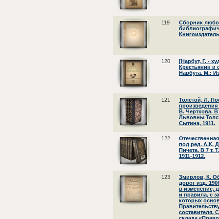
119
Сборник любовн
библиографич
Книгоиздатель
120
[Нарбут, Г. - 
Крестьянин и с
Нарбута. М.: И
121
Толстой, Л. П
произведения 
В. Черткова. В 
Львовны Толст
Сытина, 1911.
122
Отечественная 
под ред. А.К. 
Пичета. В 7 т. 
1911-1912.
123
Змирлов, К. О
дорог изд. 190
в изменение, 
и правила, с 
которых основ
Правительству
составителя. 
склада «Право»