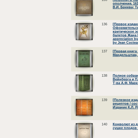
ополчения. 16
В.И. Бреева; Т
136
[Первое издани
Оформительско
критическое э
балетов Жана Ко
appreciation by
by Jean Cocteau
137
[Первая книга
Мандельштам, О
138
Полное собран
Вейнберга и П.В
Т-ва А.Ф. Маркс
139
[Полезное изд
рецептов / сост.
Издание К.Л. Р
140
Конволют из 
сушке плодов 