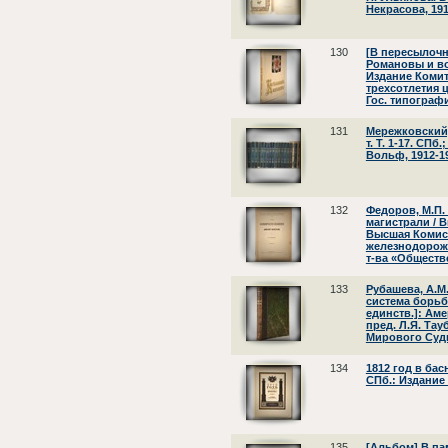
Некрасова, 191
130
[В пересылочн
Романовы и в
Издание Комит
трехсотлетия 
Гос. типографи
131
Мережковский,
т. Т. 1-17. СПб
Вольф, 1912-1
132
Федоров, М.П
магистрали / 
Высшая Комис
железнодорожн
т-ва «Обществ
133
Рубашева, А.М
система борьбы
единств.]: Аме
пред. Л.Я. Тау
Мирового Судь
134
1812 год в бас
СПб.: Издание
135
[Альбом] В па