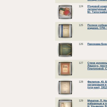
124
[Годовой комп
литературный 
М.: Типография
125
Полное собран
издание. СПб.
126
Панорама Бород
127
Стихи духовные
Ляцкого, текст
Платоновой. С
128
Филипов, Ю. Б
организация и
(отд-ние), 1912
129
Муратов, П. Н
избранные и п
Н. Ульянова. В 