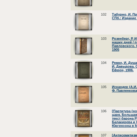
102
Табурно, И. Пр
СПб.: Издание 
103
Розенберг, Р. 
наших дней / п
Павловского. 
1905
104
Ремке, И. Душа
И. Давыдова. 
Ефрон, 1906.
105
Искандер (А.И.
Ф. Павленкова
106
[Партитура (н
царя. Большая 
текст барона Р
Балакирева и С
Юргенсона в М
107
[Антисемитизм,