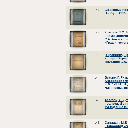
141
Спасенная Рос
Нарбута. СПб.:
142
Клестон, Т.С. 
примечаниями
С.А. Алексеева
«Графического
143
[Украиника] Г
история Украин
Друкарня С.В. 
144
Буасье, Г. Рим
Антонинов / пе
ч. Ч. 1-3. М.:
Николаева, 191
145
Толстой, Л. Де
под. ред. И с п
М.: Издание И.
146
Синицын, М.Е.
Старообрядче