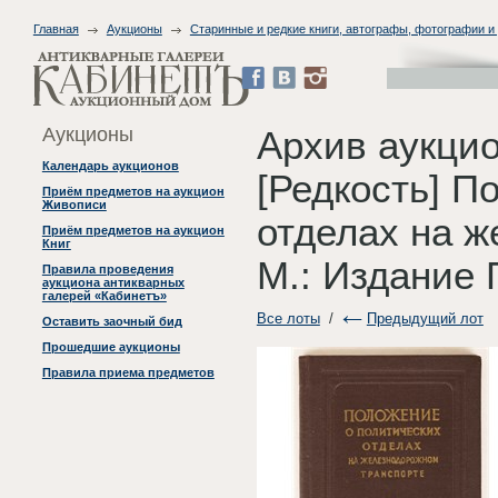
Главная
Аукционы
Старинные и редкие книги, автографы, фотографии и
Аукционы
Архив аукци
Календарь аукционов
[Редкость] П
Приём предметов на аукцион
Живописи
отделах на ж
Приём предметов на аукцион
Книг
М.: Издание
Правила проведения
аукциона антикварных
галерей «Кабинетъ»
Все лоты
/
Предыдущий лот
Оставить заочный бид
Прошедшие аукционы
Правила приема предметов