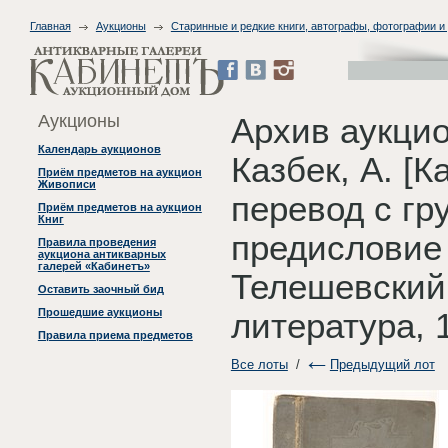
Главная
Аукционы
Старинные и редкие книги, автографы, фотографии и
Аукционы
Архив аукци
Календарь аукционов
Казбек, А. [К
Приём предметов на аукцион
Живописи
перевод с гр
Приём предметов на аукцион
Книг
предисловие 
Правила проведения
аукциона антикварных
галерей «Кабинетъ»
Телешевский
Оставить заочный бид
Прошедшие аукционы
литература, 
Правила приема предметов
Все лоты
/
Предыдущий лот