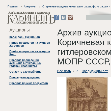
Главная
Аукционы
Старинные и редкие книги, автографы, фотографии и
Аукционы
Архив аукци
Календарь аукционов
Коричневая к
Приём предметов на аукцион
Живописи
гитлеровском
Приём предметов на аукцион
Книг
МОПР СССР, 
Правила проведения
аукциона антикварных
галерей «Кабинетъ»
Все лоты
/
Предыдущий лот
Оставить заочный бид
Прошедшие аукционы
Правила приема предметов