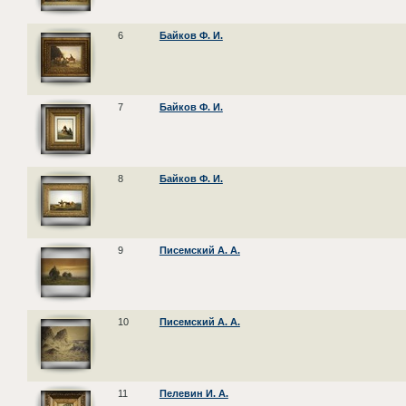
6
Байков Ф. И.
7
Байков Ф. И.
8
Байков Ф. И.
9
Писемский А. А.
10
Писемский А. А.
11
Пелевин И. А.