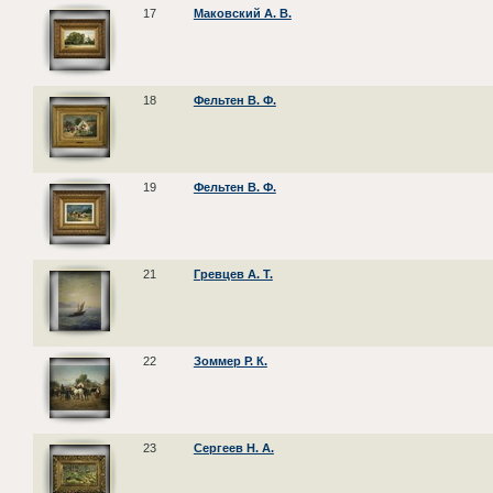
17
Маковский А. В.
18
Фельтен В. Ф.
19
Фельтен В. Ф.
21
Гревцев А. Т.
22
Зоммер Р. К.
23
Сергеев Н. А.