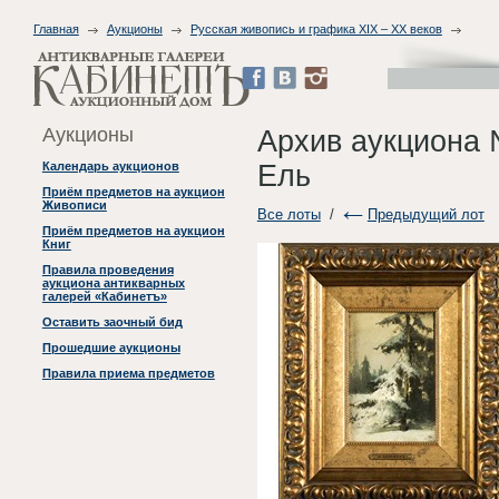
Главная
Аукционы
Русская живопись и графика XIX – XX веков
Аукционы
Архив аукциона 
Ель
Календарь аукционов
Приём предметов на аукцион
Живописи
Все лоты
/
Предыдущий лот
Приём предметов на аукцион
Книг
Правила проведения
аукциона антикварных
галерей «Кабинетъ»
Оставить заочный бид
Прошедшие аукционы
Правила приема предметов