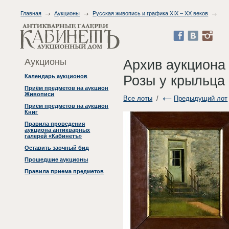
Главная
Аукционы
Русская живопись и графика XIX – XX веков
Аукционы
Архив аукциона
Розы у крыльца
Календарь аукционов
Приём предметов на аукцион
Живописи
Все лоты
/
Предыдущий лот
Приём предметов на аукцион
Книг
Правила проведения
аукциона антикварных
галерей «Кабинетъ»
Оставить заочный бид
Прошедшие аукционы
Правила приема предметов