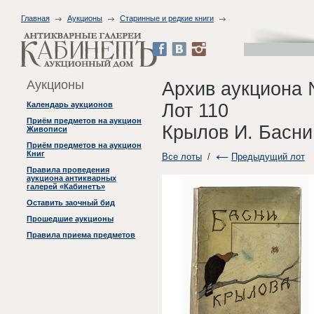
Главная
Аукционы
Старинные и редкие книги
Аукционы
Архив аукциона 
Лот 110
Календарь аукционов
Приём предметов на аукцион
Крылов И. Басни.
Живописи
Приём предметов на аукцион
Книг
Все лоты
/
Предыдущий лот
Правила проведения
аукциона антикварных
галерей «Кабинетъ»
Оставить заочный бид
Прошедшие аукционы
Правила приема предметов