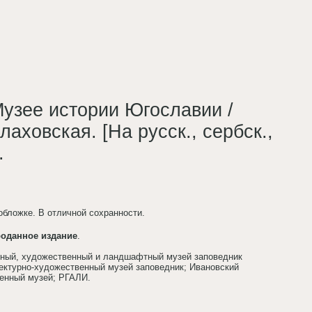
Музее истории Югославии /
аховская. [На русск., сербск.,
.
обложке. В отличной сохранности.
роданное издание
.
урный, художественный и ландшафтный музей заповедник
ектурно-художественный музей заповедник; Ивановский
енный музей; РГАЛИ.