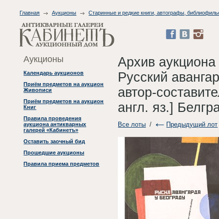
Главная
Аукционы
Старинные и редкие книги, автографы, библиофиль
Аукционы
Архив аукциона
Русский авангар
Календарь аукционов
Приём предметов на аукцион
автор-составите
Живописи
Приём предметов на аукцион
англ. яз.] Белг
Книг
Правила проведения
Все лоты
/
Предыдущий лот
аукциона антикварных
галерей «Кабинетъ»
Оставить заочный бид
Прошедшие аукционы
Правила приема предметов