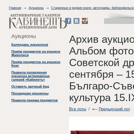
Главная
Аукционы
Старинные и редкие книги, автографы, библиофильск
Аукционы
Архив аукцио
Календарь аукционов
Альбом фото
Приём предметов на аукцион
Живописи
Советской др
Приём предметов на аукцион
Книг
сентября – 15
Правила проведения
аукциона антикварных
галерей «Кабинетъ»
Българо-Съв
Оставить заочный бид
Прошедшие аукционы
культура 15.I
Правила приема предметов
Все лоты
/
Предыдущий лот