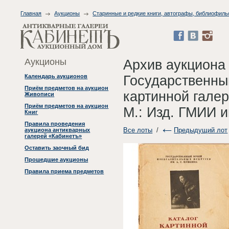
Главная
Аукционы
Старинные и редкие книги, автографы, библиофиль
Аукционы
Архив аукциона
Государственный
Календарь аукционов
Приём предметов на аукцион
картинной галер
Живописи
Приём предметов на аукцион
М.: Изд. ГМИИ и
Книг
Правила проведения
Все лоты
/
Предыдущий лот
аукциона антикварных
галерей «Кабинетъ»
Оставить заочный бид
Прошедшие аукционы
Правила приема предметов