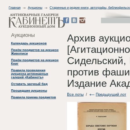
Главная
Аукционы
Старинные и редкие книги, автографы, библиофильск
Аукционы
Архив аукцио
Календарь аукционов
[Агитационно
Приём предметов на аукцион
Живописи
Сидельский, 
Приём предметов на аукцион
Книг
против фашис
Правила проведения
аукциона антикварных
галерей «Кабинетъ»
Издание Акад
Оставить заочный бид
Прошедшие аукционы
Все лоты
/
Предыдущий лот
Правила приема предметов