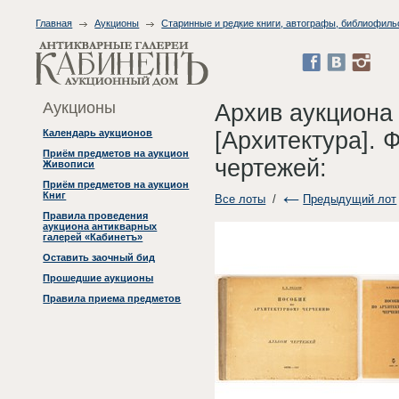
Главная
Аукционы
Старинные и редкие книги, автографы, библиофиль
Аукционы
Архив аукциона
[Архитектура]. 
Календарь аукционов
Приём предметов на аукцион
чертежей:
Живописи
Приём предметов на аукцион
Книг
Все лоты
/
Предыдущий лот
Правила проведения
аукциона антикварных
галерей «Кабинетъ»
Оставить заочный бид
Прошедшие аукционы
Правила приема предметов