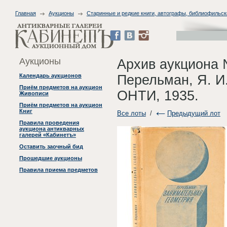
Главная
Аукционы
Старинные и редкие книги, автографы, библиофильск
Аукционы
Архив аукциона 
Перельман, Я. И.
Календарь аукционов
Приём предметов на аукцион
ОНТИ, 1935.
Живописи
Приём предметов на аукцион
Книг
Все лоты
/
Предыдущий лот
Правила проведения
аукциона антикварных
галерей «Кабинетъ»
Оставить заочный бид
Прошедшие аукционы
Правила приема предметов