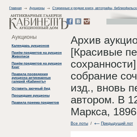
Главная
Аукционы
Старинные и редкие книги, автографы, библиофильск
Аукционы
Архив аукцио
Календарь аукционов
[Красивые п
Приём предметов на аукцион
Живописи
сохранности]
Приём предметов на аукцион
Книг
собрание соч
Правила проведения
аукциона антикварных
галерей «Кабинетъ»
изд., вновь 
Оставить заочный бид
Прошедшие аукционы
автором. В 12
Правила приема предметов
Маркса, 1896
Все лоты
/
Предыдущий лот