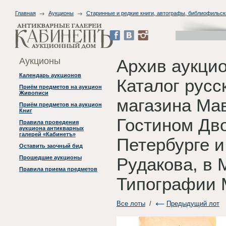
Главная
Аукционы
Старинные и редкие книги, автографы, библиофильск
Аукционы
Архив аукцио
Календарь аукционов
Каталог русс
Приём предметов на аукцион
Живописи
магазина Ма
Приём предметов на аукцион
Книг
Гостином Дво
Правила проведения
аукциона антикварных
галерей «Кабинетъ»
Петербурге и
Оставить заочный бид
Прошедшие аукционы
Рудакова, в 
Правила приема предметов
Типографии 
Все лоты
/
Предыдущий лот