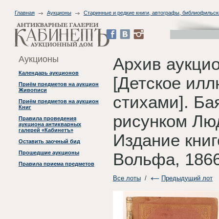
Главная
Аукционы
Старинные и редкие книги, автографы, библиофильск
Аукционы
Архив аукцио
Календарь аукционов
[Детское илл
Приём предметов на аукцион
Живописи
стихами]. Бая
Приём предметов на аукцион
Книг
рисунком Люд
Правила проведения
аукциона антикварных
галерей «Кабинетъ»
Издание книг
Оставить заочный бид
Прошедшие аукционы
Вольфа, 1866
Правила приема предметов
Все лоты
/
Предыдущий лот