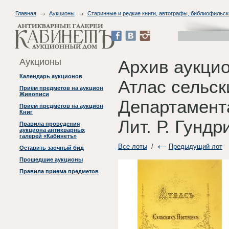
Главная
Аукционы
Старинные и редкие книги, автографы, библиофильск
Аукционы
Архив аукцио
Календарь аукционов
Атлас сельск
Приём предметов на аукцион
Живописи
Департамента
Приём предметов на аукцион
Книг
Лит. Р. Гундр
Правила проведения
аукциона антикварных
галерей «Кабинетъ»
Все лоты
/
Предыдущий лот
Оставить заочный бид
Прошедшие аукционы
Правила приема предметов