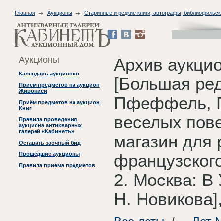
Главная
Аукционы
Старинные и редкие книги, автографы, библиофильск
Аукционы
Архив аукцио
Календарь аукционов
[Большая ред
Приём предметов на аукцион
Живописи
Пфеффель, Г
Приём предметов на аукцион
Книг
веселых пове
Правила проведения
аукциона антикварных
галерей «Кабинетъ»
магазин для 
Оставить заочный бид
Прошедшие аукционы
французского 
Правила приема предметов
2. Москва: В
Н. Новикова],