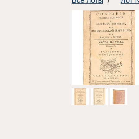
Все лоты
/
Лот 