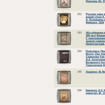
Перцова. М.; Л
292
Русские цари 
время стихи К.
А. Полежаева и
Фабрика, 1926
293
[Из собрания 
300 экз.] Базы
С приложение
знаков гравир
Нижполиграф,
294
Поволжье. При
Волге, Оке, Ка
Семенова-Тян
Д.А. Золоторева
Волжского Гос
Транспечати НК
295
Зощенко, М. В
296
Баранов, Е.З. 
единств]. М., 1