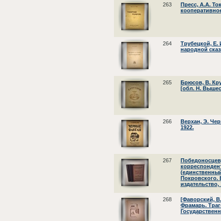
263
Пресс, А.А. То
кооперативное
264
Трубецкой, Е. 
народной сказк
265
Брюсов, В. Кру
[обл. Н. Вышес
266
Верхан, Э. Чер
1922.
267
Победоносцев,
корреспондент
(единственный
Покровского. В 
издательство, 
268
[Фаворский, В.
Фрамарь. Траге
Государственн