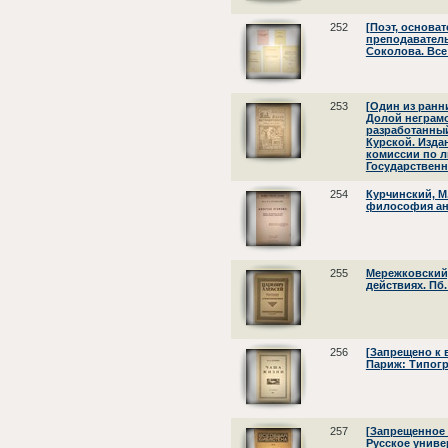
252
[Поэт, основа
преподаватель
Соколова. Все
253
[Один из ранн
Долой неграмо
разработанный
Курской. Изда
комиссии по л
Государственн
254
Курчинский, М
философия анар
255
Мережковский,
действиях. Пб.:
256
[Запрещено к 
Париж: Типогр
257
[Запрещенное 
Русское униве