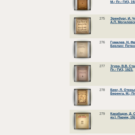
М.; Пг.: ГИЗ, 19
275
Эренбург, И. Ч
А.П. Могилевск
276
Гумилев, Н. Ф
Берлин: Петро
277
Згура, В.В. Ст
Пг.: ГИЗ, 1923.
278
Берг, Л. Откр
Беренга. М.; П
279
Какабадзе, Д. 
яз.]. Париж, 19