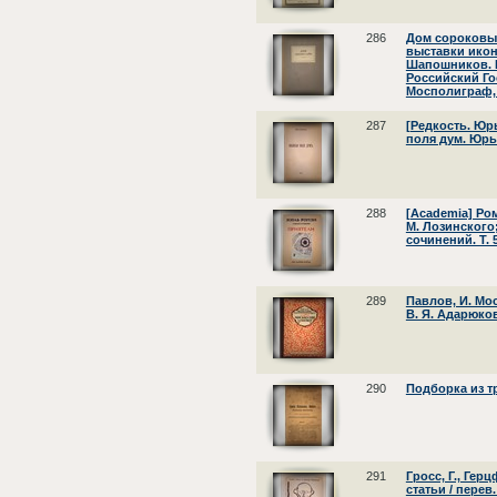
286
Дом сороковы
выставки икон
Шапошников. Б
Российский Го
Мосполиграф, 
287
[Редкость. Юр
поля дум. Юрь
288
[Academia] Ром
М. Лозинского;
сочинений. Т. 5
289
Павлов, И. Мос
В. Я. Адарюков
290
Подборка из тр
291
Гросс, Г., Гер
статьи / перев.