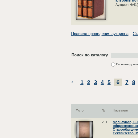
альбомы по и
Аукцион №41(
Правила проведения аукциона
Ск
Поиск по каталогу
По номеру ло
1
2
3
4
5
6
7
8
Фото
№
Название
251
Мельгунов, С.
общественных 
Старообрядчес
Сектантство. М