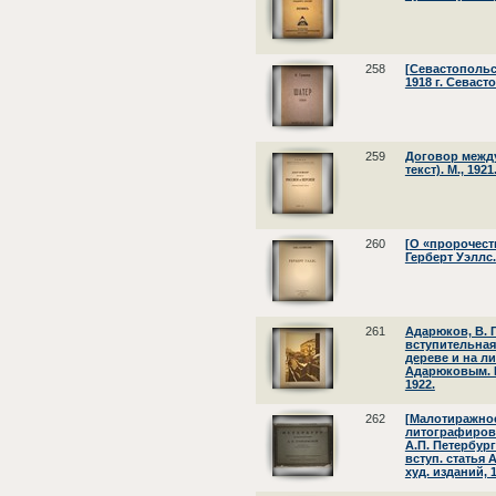
258
[Севастопольс
1918 г. Севаст
259
Договор межд
текст). М., 1921
260
[О «пророчеств
Герберт Уэллс.
261
Адарюков, В. 
вступительная
дереве и на л
Адарюковым. М
1922.
262
[Малотиражно
литографиров
А.П. Петербур
вступ. статья 
худ. изданий, 