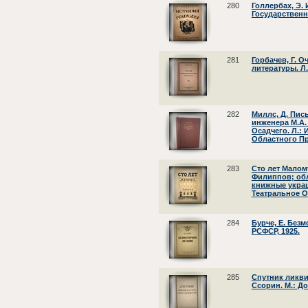
280
Голлербах, Э. 
Государственн
281
Горбачев, Г. 
литературы. Л.
282
Миллс, Д. Пис
инженера М.А.
Осадчего. Л.:
Областного Пр
283
Сто лет Малому 
Филиппов; обл
книжные украш
Театральное О
284
Бурче, Е. Без
РСФСР, 1925.
285
Спутник ликвид
Ссорин. М.: До