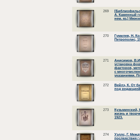
269
[Библиофильск
А. Каменный гос
нем. яз.] Мюнхе
270
Гумилев, Н. Ко
Петрополис, 1
271
Анисимов, В.И
установка фор
факторов, мет
с многочисле
указаниями. Пг.
272
Вейлэ, К. От б
под редакцией 
273
Кузьминский, 
жизнь и творче
1923.
274
Уэллс, Г. Межд
последствия / 