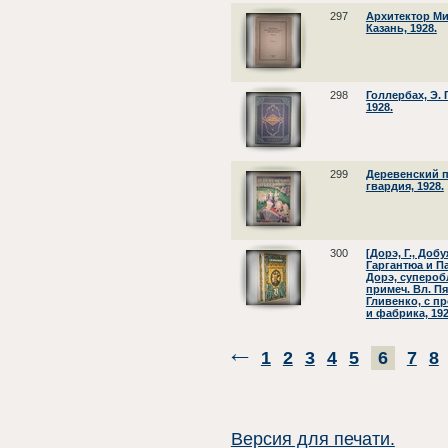
297
Архитектор Ми
Казань, 1928.
298
Голлербах, Э. 
1928.
299
Деревенский пе
гвардия, 1928.
300
[Дорэ, Г., Доб
Гаргантюа и П
Дорэ, суперобл
примеч. Вл. Пя
Гливенко, с пр
и фабрика, 192
1
2
3
4
5
6
7
8
Версия для печати.