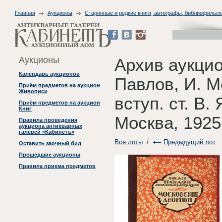
Главная
Аукционы
Старинные и редкие книги, автографы, библиофильск
Аукционы
Архив аукци
Календарь аукционов
Павлов, И. М
Приём предметов на аукцион
Живописи
вступ. ст. В.
Приём предметов на аукцион
Книг
Москва, 1925
Правила проведения
аукциона антикварных
галерей «Кабинетъ»
Все лоты
/
Предыдущий лот
Оставить заочный бид
Прошедшие аукционы
Правила приема предметов