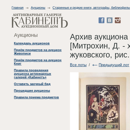
Главная
Аукционы
Старинные и редкие книги, автографы, библиофиль
Аукционы
Архив аукциона
[Митрохин, Д. -
Календарь аукционов
Приём предметов на аукцион
жуковского, рис.
Живописи
Приём предметов на аукцион
Книг
Все лоты
/
Предыдущий лот
Правила проведения
аукциона антикварных
галерей «Кабинетъ»
Оставить заочный бид
Прошедшие аукционы
Правила приема предметов