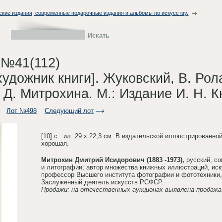
ские издания, современные подарочные издания и альбомы по искусству.
 №41(112)
 художник книги]. Жуковский, В. Ро
 Д. Митрохина. М.: Издание И. Н. К
Лот №498
Следующий лот
[10] с.: ил. 29 x 22,3 см. В издательской иллюстрированн
хорошая.
Митрохин Дмитрий Исидорович (1883 -1973),
русский, с
и литографии; автор множества книжных иллюстраций, ис
профессор Высшего института фотографии и фототехники
Заслуженный деятель искусств РСФСР.
Продажи: на отечественных аукционах выявлена продажа 