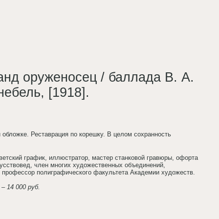
ланд оруженосец / баллада В. А.
небель, [1918].
ой обложке. Реставрация по корешку. В целом сохранность
оветский график, иллюстратор, мастер станковой гравюры, офорта
кусствовед, член многих художественных объединений,
, профессор полиграфического факультета Академии художеств.
– 14 000 руб.