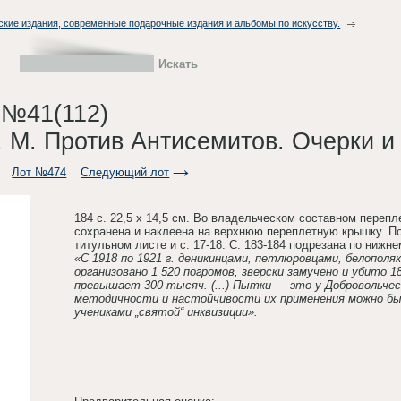
ские издания, современные подарочные издания и альбомы по искусству.
 №41(112)
, М. Против Антисемитов. Очерки и з
Лот №474
Следующий лот
184 с. 22,5 х 14,5 см. Во владельческом составном переп
сохранена и наклеена на верхнюю переплетную крышку. П
титульном листе и с. 17-18. С. 183-184 подрезана по нижн
«C 1918 по 1921 г. деникинцами, петлюровцами, белополя
организовано 1 520 погромов, зверски замучено и убито 
превышает 300 тысяч. (...) Пытки — это у Добровольчес
методичности и настойчивости их применения можно бы
учениками „святой“ инквизиции».