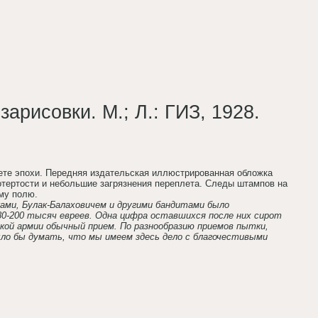
арисовки. М.; Л.: ГИЗ, 1928.
лете эпохи. Передняя издательская иллюстрированная обложка
отертости и небольшие загрязнения переплета. Следы штампов на
ему полю.
ками, Булак-Балаховичем и другими бандитами было
180-200 тысяч евреев. Одна цифра оставшихся после них сирот
кой армии обычный прием. По разнообразию приемов пытки,
ло бы думать, что мы имеем здесь дело с благочестивыми