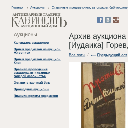
Главная
Аукционы
Старинные и редкие книги, автографы, библиофиль
Аукционы
Архив аукциона
[Иудаика] Горев
Календарь аукционов
Приём предметов на аукцион
Живописи
Все лоты
/
Предыдущий лот
Приём предметов на аукцион
Книг
Правила проведения
аукциона антикварных
галерей «Кабинетъ»
Оставить заочный бид
Прошедшие аукционы
Правила приема предметов