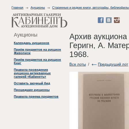
Главная
Аукционы
Старинные и редкие книги, автографы, библиофиль
Аукционы
Архив аукциона
Геригн, А. Мате
Календарь аукционов
Приём предметов на аукцион
1968.
Живописи
Приём предметов на аукцион
Книг
Все лоты
/
Предыдущий лот
Правила проведения
аукциона антикварных
галерей «Кабинетъ»
Оставить заочный бид
Прошедшие аукционы
Правила приема предметов