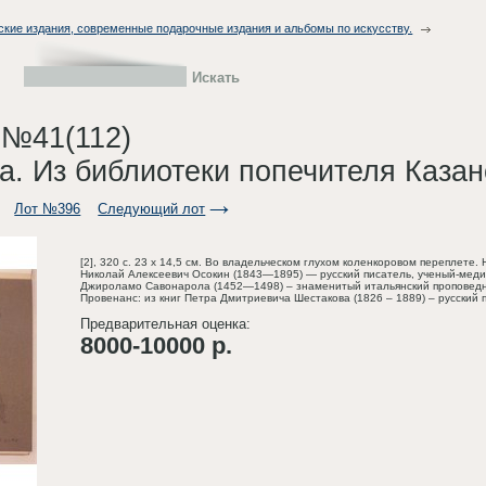
ские издания, современные подарочные издания и альбомы по искусству.
 №41(112)
а. Из библиотеки попечителя Казан
Лот №396
Следующий лот
[2], 320 с. 23 х 14,5 см. Во владельческом глухом коленкоровом перепле
Николай Алексеевич Осокин (1843—1895) — русский писатель, ученый-медие
Джироламо Савонарола (1452—1498) – знаменитый итальянский проповедни
Провенанс: из книг Петра Дмитриевича Шестакова (1826 – 1889) – русский
Предварительная оценка:
8000-10000 р.