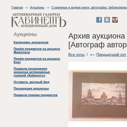
Главная
Аукционы
Старинные и редкие книги, автографы, библиофиль
Аукционы
Архив аукциона
[Автограф автор
Календарь аукционов
Приём предметов на аукцион
Живописи
Все лоты
/
Предыдущий лот
Приём предметов на аукцион
Книг
Правила проведения
аукциона антикварных
галерей «Кабинетъ»
Оставить заочный бид
Прошедшие аукционы
Правила приема предметов