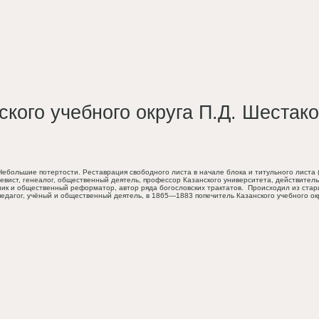
ского учебного округа П.Д. Шестако
те. Небольшие потертости. Реставрация свободного листа в начале блока и титульного лис
вист, генеалог, общественный деятель, профессор Казанского университета, действитель
к и общественный реформатор, автор ряда богословских трактатов. Происходил из ста
 педагог, учёный и общественный деятель, в 1865—1883 попечитель Казанского учебного 