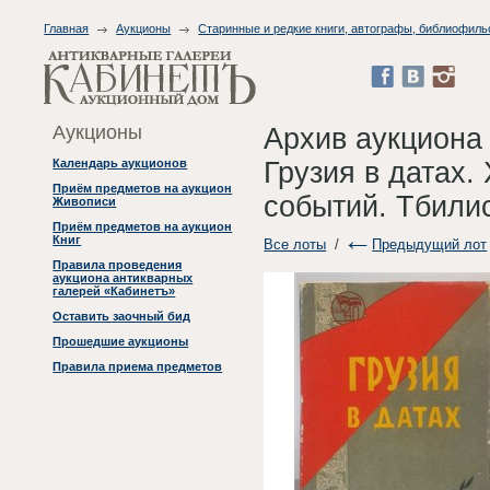
Главная
Аукционы
Старинные и редкие книги, автографы, библиофиль
Аукционы
Архив аукциона
Грузия в датах.
Календарь аукционов
Приём предметов на аукцион
событий. Тбилис
Живописи
Приём предметов на аукцион
Книг
Все лоты
/
Предыдущий лот
Правила проведения
аукциона антикварных
галерей «Кабинетъ»
Оставить заочный бид
Прошедшие аукционы
Правила приема предметов