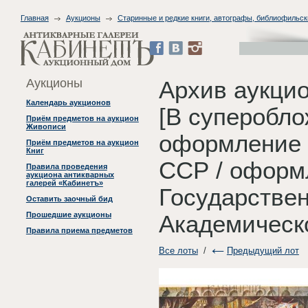
Главная
Аукционы
Старинные и редкие книги, автографы, библиофильск
Аукционы
Архив аукци
Календарь аукционов
[В суперобло
Приём предметов на аукцион
Живописи
оформление 
Приём предметов на аукцион
Книг
ССР / оформл
Правила проведения
аукциона антикварных
галерей «Кабинетъ»
Государстве
Оставить заочный бид
Прошедшие аукционы
Академическо
Правила приема предметов
Все лоты
/
Предыдущий лот