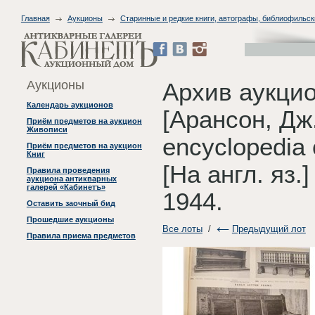
Главная
Аукционы
Старинные и редкие книги, автографы, библиофильск
Аукционы
Архив аукци
Календарь аукционов
[Арансон, Дж
Приём предметов на аукцион
Живописи
encyclopedia 
Приём предметов на аукцион
Книг
[На англ. яз.
Правила проведения
аукциона антикварных
галерей «Кабинетъ»
1944.
Оставить заочный бид
Прошедшие аукционы
Все лоты
/
Предыдущий лот
Правила приема предметов