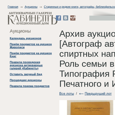
Главная
Аукционы
Старинные и редкие книги, автографы, библиофильск
Аукционы
Архив аукци
Календарь аукционов
[Автограф ав
Приём предметов на аукцион
Живописи
спиртных нап
Приём предметов на аукцион
Книг
Роль семьи в
Правила проведения
аукциона антикварных
галерей «Кабинетъ»
Типография 
Оставить заочный бид
Прошедшие аукционы
Печатного и 
Правила приема предметов
Все лоты
/
Предыдущий лот