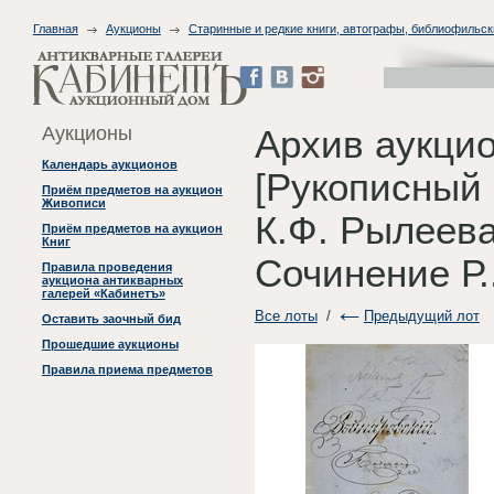
Главная
Аукционы
Старинные и редкие книги, автографы, библиофильск
Аукционы
Архив аукци
Календарь аукционов
[Рукописный
Приём предметов на аукцион
Живописи
К.Ф. Рылеева
Приём предметов на аукцион
Книг
Сочинение Р..
Правила проведения
аукциона антикварных
галерей «Кабинетъ»
Все лоты
/
Предыдущий лот
Оставить заочный бид
Прошедшие аукционы
Правила приема предметов