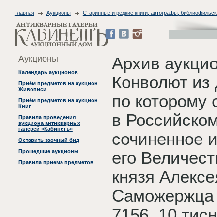
Главная
Аукционы
Старинные и редкие книги, автографы, библиофильск
Аукционы
Архив аукци
Календарь аукционов
Конволют из 
Приём предметов на аукцион
Живописи
по которому 
Приём предметов на аукцион
Книг
в Российском
Правила проведения
аукциона антикварных
галерей «Кабинетъ»
сочиненное и
Оставить заочный бид
Прошедшие аукционы
его Величест
Правила приема предметов
князя Алекс
Саможержца 
7156. 10 тис