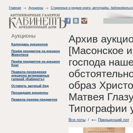
Главная
Аукционы
Старинные и редкие книги, автографы, библиофильск
Аукционы
Архив аукци
Календарь аукционов
[Масонское и
Приём предметов на аукцион
Живописи
господа наше
Приём предметов на аукцион
Книг
обстоятельн
Правила проведения
аукциона антикварных
галерей «Кабинетъ»
образ Христо
Оставить заочный бид
Прошедшие аукционы
Матвея Глазу
Правила приема предметов
Типографии у
Все лоты
/
Предыдущий лот