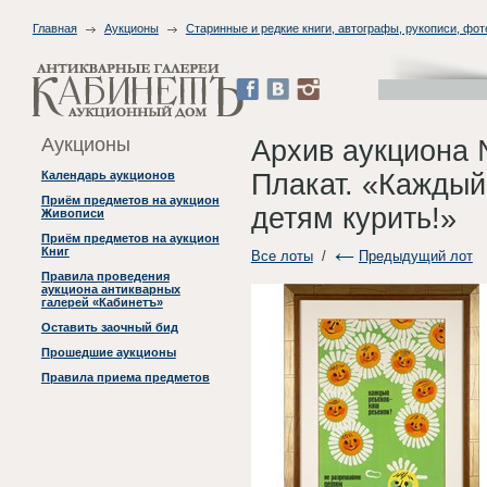
Главная
Аукционы
Старинные и редкие книги, автографы, рукописи, фо
Аукционы
Архив аукциона 
Плакат. «Каждый
Календарь аукционов
Приём предметов на аукцион
детям курить!»
Живописи
Приём предметов на аукцион
Книг
Все лоты
/
Предыдущий лот
Правила проведения
аукциона антикварных
галерей «Кабинетъ»
Оставить заочный бид
Прошедшие аукционы
Правила приема предметов