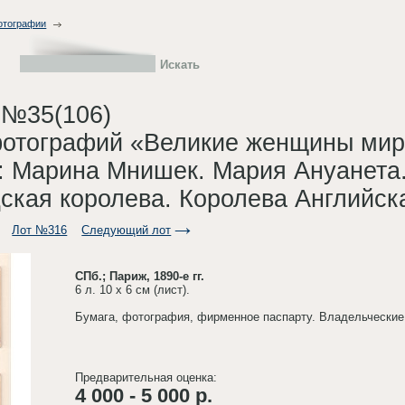
фотографии
 №35(106)
фотографий «Великие женщины мир
: Марина Мнишек. Мария Ануанета.
ская королева. Королева Английск
Лот №316
Следующий лот
СПб.; Париж, 1890-е гг.
6 л. 10 х 6 см (лист).
Бумага, фотография, фирменное паспарту. Владельчески
Предварительная оценка:
4 000 - 5 000 р.