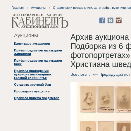
Главная
Аукционы
Старинные и редкие книги, автографы, рукописи, 
Аукционы
Архив аукциона
Подборка из 6 
Календарь аукционов
Приём предметов на аукцион
фотопортретах»
Живописи
Приём предметов на аукцион
Христиана швед
Книг
Правила проведения
Все лоты
/
Предыдущий лот
аукциона антикварных
галерей «Кабинетъ»
Оставить заочный бид
Прошедшие аукционы
Правила приема предметов