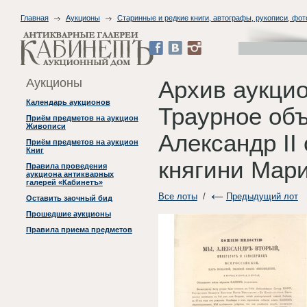
Главная
Аукционы
Старинные и редкие книги, автографы, рукописи, фо
Аукционы
Архив аукци
Календарь аукционов
Траурное об
Приём предметов на аукцион
Живописи
Александр II
Приём предметов на аукцион
Книг
княгини Мар
Правила проведения
аукциона антикварных
галерей «Кабинетъ»
Все лоты
/
Предыдущий лот
Оставить заочный бид
Прошедшие аукционы
Правила приема предметов