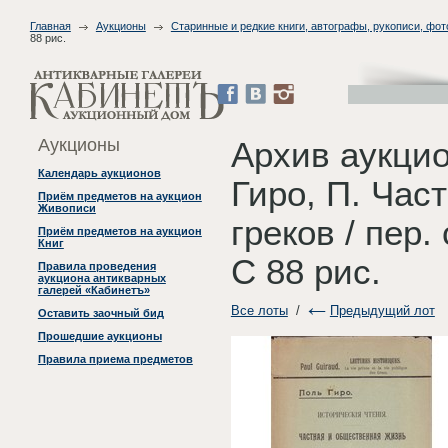
Главная
Аукционы
Старинные и редкие книги, автографы, рукописи, фо
88 рис.
Аукционы
Архив аукци
Календарь аукционов
Гиро, П. Час
Приём предметов на аукцион
Живописи
греков / пер.
Приём предметов на аукцион
Книг
С 88 рис.
Правила проведения
аукциона антикварных
галерей «Кабинетъ»
Все лоты
/
Предыдущий лот
Оставить заочный бид
Прошедшие аукционы
Правила приема предметов