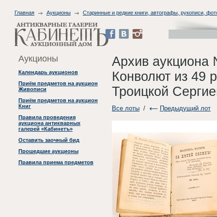
Главная
Аукционы
Старинные и редкие книги, автографы, рукописи, фо
Аукционы
Архив аукциона 
Конволют из 49 
Календарь аукционов
Приём предметов на аукцион
Троицкой Сергие
Живописи
Приём предметов на аукцион
Книг
Все лоты
/
Предыдущий лот
Правила проведения
аукциона антикварных
галерей «Кабинетъ»
Оставить заочный бид
Прошедшие аукционы
Правила приема предметов