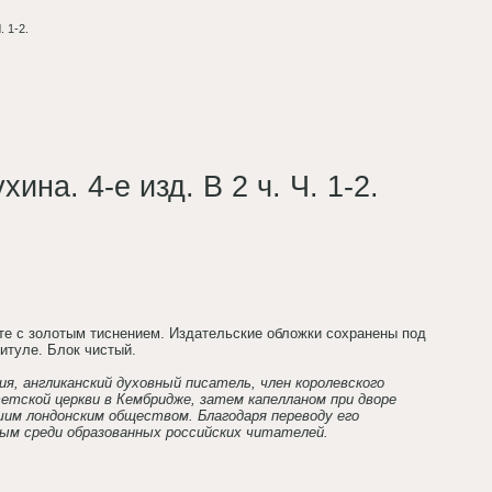
. 1-2.
на. 4-е изд. В 2 ч. Ч. 1-2.
е с золотым тиснением. Издательские обложки сохранены под
итуле. Блок чистый.
ия, англиканский духовный писатель, член королевского
етской церкви в Кембридже, затем капелланом при дворе
шим лондонским обществом. Благодаря переводу его
рным среди образованных российских читателей.