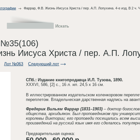
фотографии
Фаррар, Ф.В. Жизнь Иисуса Христа / пер. А.П. Лопухина. 4-е изд. В 2 ч. Ч
 №35(106)
нь Иисуса Христа / пер. А.П. Лопухи
Лот №063
Следующий лот
СПб.: Издание книгопродавца И.Л. Тузова, 1890.
XXXVI, 586, [2] с., 16 л. ил. 24,5 х 16 см.
В иллюстрированном издательском коленкоровом переплет
переплетом. Владельческая дарственная надпись на авант
Фредерик Вильям Фаррар (1831–1903)
– доктор богослов
общества, архидьякон. Был проповедником при университ
королевы Виктории; его проповеди посещались всем выс
произведений на русский язык имя его сделалось популя
Предварительная оценка:
50 000 - 60 000 р.