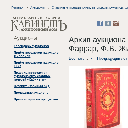
Главная
Аукционы
Старинные и редкие книги, автографы, рукописи, 
Аукционы
Архив аукциона
Фаррар, Ф.В. Жиз
Календарь аукционов
Приём предметов на аукцион
Живописи
Все лоты
/
Предыдущий лот
Приём предметов на аукцион
Книг
Правила проведения
аукциона антикварных
галерей «Кабинетъ»
Оставить заочный бид
Прошедшие аукционы
Правила приема предметов