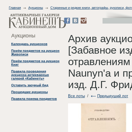
Главная
Аукционы
Старинные и редкие книги, автографы, рукописи, фо
Аукционы
Архив аукци
Календарь аукционов
[Забавное из
Приём предметов на аукцион
Живописи
отравлениям 
Приём предметов на аукцион
Книг
Naunyn'a и пр
Правила проведения
аукциона антикварных
галерей «Кабинетъ»
изд. Д.Г. Фр
Оставить заочный бид
Прошедшие аукционы
Все лоты
/
Предыдущий лот
Правила приема предметов