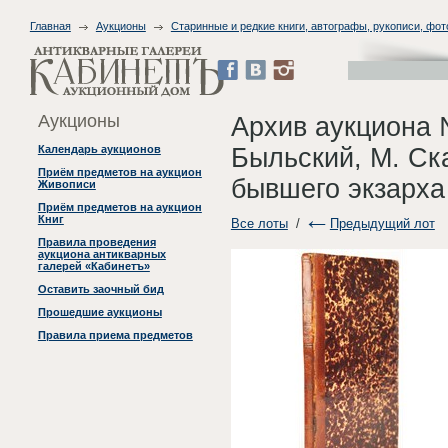
Главная
Аукционы
Старинные и редкие книги, автографы, рукописи, фо
Аукционы
Архив аукциона 
Быльский, М. Ск
Календарь аукционов
Приём предметов на аукцион
бывшего экзарха
Живописи
Приём предметов на аукцион
Книг
Все лоты
/
Предыдущий лот
Правила проведения
аукциона антикварных
галерей «Кабинетъ»
Оставить заочный бид
Прошедшие аукционы
Правила приема предметов