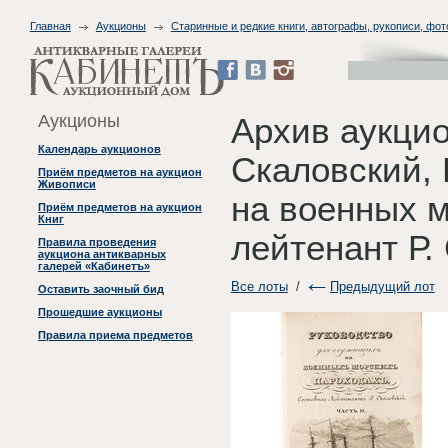
Главная
Аукционы
Старинные и редкие книги, автографы, рукописи, фо
Аукционы
Архив аукци
Календарь аукционов
Скаловский, 
Приём предметов на аукцион
Живописи
на военных м
Приём предметов на аукцион
Книг
лейтенант Р.
Правила проведения
аукциона антикварных
галерей «Кабинетъ»
Все лоты
/
Предыдущий лот
Оставить заочный бид
Прошедшие аукционы
Правила приема предметов