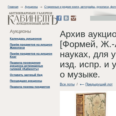
Главная
Аукционы
Старинные и редкие книги, автографы, рукописи, фо
Аукционы
Архив аукци
Календарь аукционов
[Формей, Ж.-А
Приём предметов на аукцион
Живописи
науках, для 
Приём предметов на аукцион
Книг
изд. испр. и
Правила проведения
аукциона антикварных
галерей «Кабинетъ»
о музыке.
Оставить заочный бид
Прошедшие аукционы
Все лоты
/
Предыдущий лот
Правила приема предметов