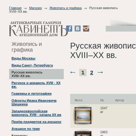
Главная
Магазин
Живопись и графика
Русская живопись
XVIII–XX вв.
Живопись и
Русская живопис
графика
XVIII–XX вв.
Виды Москвы
Виды Санкт- Петербурга
1
2
Русская живопись
XVIII–XX вв.
Рисунок и акварель XVIII - XX
вв.
Гравюры и литографии
Фото
№
Автор
Офорты Ивана Ивановича
Шишкина
1547
Западноевропейская
аг
живопись XVIII - начала XX вв
Приём предметов на аукцион
Аукцион по теме
1963
аг
Контакты