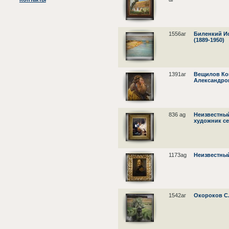
1556аг
Биленкий И
(1889-1950)
1391аг
Вещилов Ко
Александров
836 ag
Неизвестны
художник се
1173ag
Неизвестны
1542аг
Окороков С