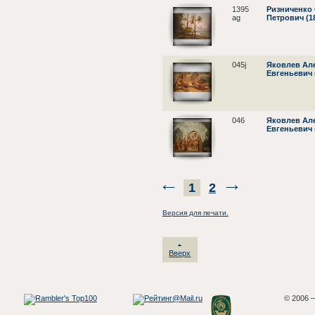
1395
Ризниченко
ag
Петрович (1
045j
Яковлев Ал
Евгеньевич 
046
Яковлев Ал
Евгеньевич 
1
2
Версия для печати.
Вверх
© 2006 