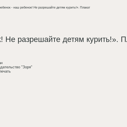
ебенок - наш ребенок! Не разрешайте детям курить!». Плакат
! Не разрешайте детям курить!». П
ан
здательство "Зоря"
печать