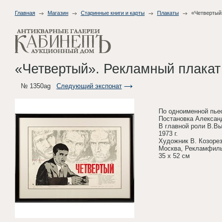
Главная
Магазин
Старинные книги и карты
Плакаты
«Четвертый
«Четвертый». Рекламный плака
№ 1350ag
Следующий экспонат
По одноименной пье
Постановка Алексан
В главной роли В.Вы
1973 г.
Художник В. Козоре
Москва, Рекламфил
35 х 52 см