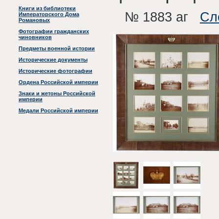
Книги из библиотеки
№ 1883 аг
Сл
Императорского Дома
Романовых
Фотографии гражданских
чиновников
Предметы военной истории
Исторические документы
Исторические фотографии
Ордена Российской империи
Знаки и жетоны Российской
империи
Медали Российской империи