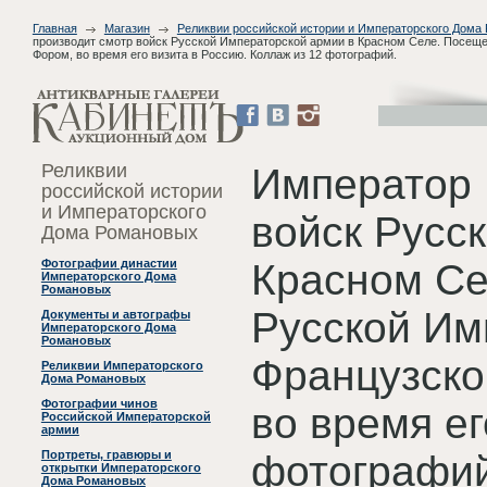
Главная
Магазин
Реликвии российской истории и Императорского Дома
производит смотр войск Русской Императорской армии в Красном Селе. Посещ
Фором, во время его визита в Россию. Коллаж из 12 фотографий.
Реликвии
Император 
российской истории
и Императорского
войск Русс
Дома Романовых
Красном Се
Фотографии династии
Императорского Дома
Романовых
Русской Им
Документы и автографы
Императорского Дома
Романовых
Французско
Реликвии Императорского
Дома Романовых
Фотографии чинов
во время ег
Российской Императорской
армии
фотографий
Портреты, гравюры и
открытки Императорского
Дома Романовых