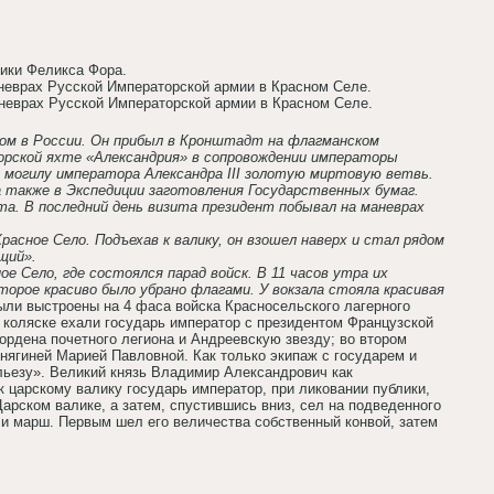
лики Феликса Фора.
аневрах Русской Императорской армии в Красном Селе.
аневрах Русской Императорской армии в Красном Селе.
итом в России. Он прибыл в Кронштадт на флагманском
орской яхте «Александрия» в сопровождении императоры
а могилу императора Александра III золотую миртовую ветвь.
а также в Экспедиции заготовления Государственных бумаг.
та. В последний день визита президент побывал на маневрах
расное Село. Подъехав к валику, он взошел наверх и стал рядом
щий».
е Село, где состоялся парад войск. В 11 часов утра их
торое красиво было убрано флагами. У вокзала стояла красивая
ли выстроены на 4 фаса войска Красносельского лагерного
ой коляске ехали государь император с президентом Французской
 ордена почетного легиона и Андреевскую звезду; во втором
нягиней Марией Павловной. Как только экипаж с государем и
льезу». Великий князь Владимир Александрович как
 царскому валику государь император, при ликовании публики,
рском валике, а затем, спустившись вниз, сел на подведенного
и марш. Первым шел его величества собственный конвой, затем