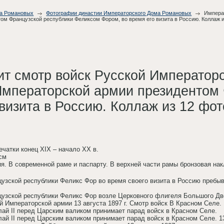
ма Романовых
Фотографии династии Императорского Дома Романовых
Императ
м Французской республики Феликсом Фором, во время его визита в Россию. Коллаж и
ит смотр войск Русской Император
мператорской армии президентом 
визита в Россию. Коллаж из 12 фо
печатки конец XIX – начало XX в.
 см
я. В современной раме и паспарту. В верхней части рамы бронзовая нак
цузской республики Феликс Фор во время своего визита в Россию пребы
цузской республики Феликс Фор возле Церковного флигеля Большого Дв
й Императорской армии 13 августа 1897 г. Смотр войск В Красном Селе.
лай II перед Царским валиком принимает парад войск в Красном Селе.
ай II перед Царским валиком принимает парад войск в Красном Селе. 13 