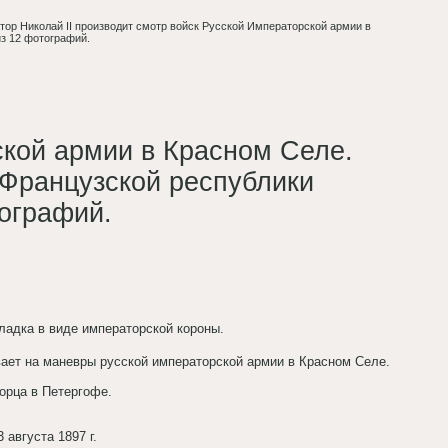
ор Николай II производит смотр войск Русской Императорской армии в
з 12 фотографий.
ской армии в Красном Селе.
Французской республики
тографий.
ладка в виде императорской короны.
вает на маневры русской императорской армии в Красном Селе.
орца в Петергофе.
августа 1897 г.