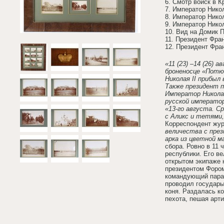
6. Смотр войск в К
7. Император Нико
8. Император Нико
9. Император Никол
10. Вид на Домик П
11. Президент Фра
12. Президент Фра
«11 (23) –14 (26)
броненосце «Потю
Николая II прибыл
Также президент п
Император Николай
русской император
«13-го августа. С
с Аликс и тетями,
Корреспондент жур
величества с през
арка из цветной ма
сбора. Ровно в 11 
республики. Его в
открытом экипаже 
президентом Фором
командующий парад
проводил государы
коня. Раздалась к
пехота, пешая арт