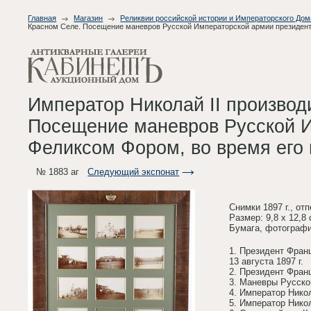
Главная
Магазин
Реликвии российской истории и Императорского До
Красном Селе. Посещение маневров Русской Императорской армии президенто
Император Николай II производ
Посещение маневров Русской И
Феликсом Фором, во время его 
№ 1883 аг
Следующий экспонат
Снимки 1897 г., от
Размер: 9,8 х 12,8
Бумага, фотографи
1. Президент Фран
13 августа 1897 г.
2. Президент Фран
3. Маневры Русско
4. Император Нико
5. Император Никол