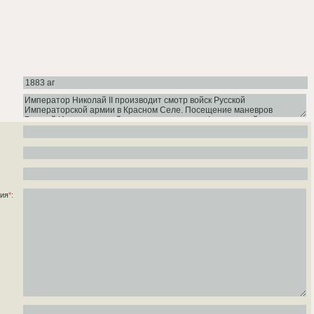
ция
*
: