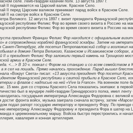
расном селе. Лейб-гвардии казачий полк. 13 августа 1897 г.
лай II поднимается на Царский валик. Красное Село.
лай II перед Царским валиком принимает парад войск в Красном Селе.
ай II на смотре войск в Красном Селе.
етра Великого. 12 августа 1897 г. визит президента Французской респуб
нцузской республики Феликс Фор во время своего визита в Россию на м
нцузской республики Феликс Фор во время своего визита в Россию на м
 августа президент Франции Феликс Фор находился с официальным виз
о» в сопровождении кораблей французской эскадры. Затем на императ
 в Санкт-Петербург, где посетил Петропавловский собор и возложил н
обывал в домике Петра Великого, Казанском и Исаакиевском соборах, 
 II и президент Феликс Фор заложили первый камень на Троицкого мос
ской армии в Красном Селе.
реда. <…> В 10 ч. поехал с Фором на станцию и со всем семейством в К
 а я сел на лошадь. Прямо началось прохождение. Парад вышел блестя
нала «Вокруг Света» писал:
«13 августа президент Фор посетил Красно
идентом Французской республики и свитой прибыли в Красное Село, ко
терии и флагов с надписью на ней «Vive la France».
На военном поле бы
час. 15 мин. дня со стороны Красного Села показались экипажи: в перв
еличество был в мундире лейб-гвардии Гренадерского полка, имел ленту
находилась государыня императрица Александра Федоровна с великой к
 достиг фронта войск, музыка заиграла сначала встречу, затем «Марсе
ом подал рапорт государю императору и президенту Фору. По приездe к
ню императрицу Александру Федоровну и президента Фора в шатер на Ца
оманда к церемониальному маршу. Войска быстро перестроились и начал
иллерия, кавалерия и конная артиллерия.