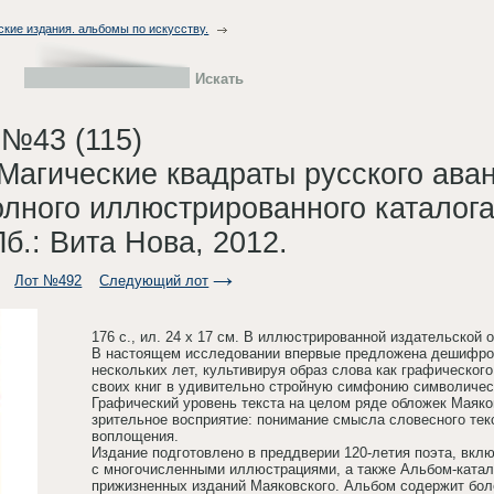
ские издания. альбомы по искусству.
 №43 (115)
Магические квадраты русского ава
лного иллюстрированного каталога
б.: Вита Нова, 2012.
Лот №492
Следующий лот
176 с., ил. 24 х 17 см. В иллюстрированной издательской 
В настоящем исследовании впервые предложена дешифров
нескольких лет, культивируя образ слова как графическо
своих книг в удивительно стройную симфонию символиче
Графический уровень текста на целом ряде обложек Маяко
зрительное восприятие: понимание смысла словесного тек
воплощения.
Издание подготовлено в преддверии 120-летия поэта, вклю
с многочисленными иллюстрациями, а также Альбом-ката
прижизненных изданий Маяковского. Альбом содержит боле