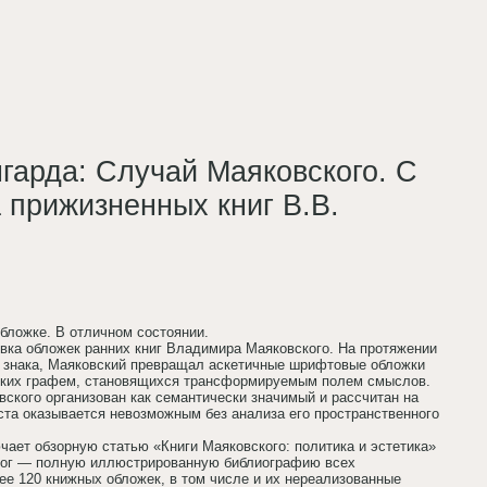
нгарда: Случай Маяковского. С
 прижизненных книг В.В.
обложке. В отличном состоянии.
ка обложек ранних книг Владимира Маяковского. На протяжении
го знака, Маяковский превращал аскетичные шрифтовые обложки
ских графем, становящихся трансформируемым полем смыслов.
вского организован как семантически значимый и рассчитан на
ста оказывается невозможным без анализа его пространственного
чает обзорную статью «Книги Маяковского: политика и эстетика»
лог — полную иллюстрированную библиографию всех
е 120 книжных обложек, в том числе и их нереализованные