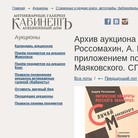
Главная
Аукционы
Старинные и редкие книги, автографы, библиофиль
Аукционы
Архив аукциона
Россомахин, А. 
Календарь аукционов
Приём предметов на аукцион
приложением по
Живописи
Приём предметов на аукцион
Маяковского. СП
Книг
Правила проведения
Все лоты
/
Предыдущий лот
аукциона антикварных
галерей «Кабинетъ»
Оставить заочный бид
Прошедшие аукционы
Правила приема предметов