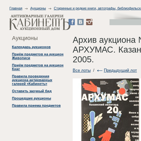
Главная
Аукционы
Старинные и редкие книги, автографы, библиофильск
Аукционы
Архив аукциона 
АРХУМАС. Казанс
Календарь аукционов
Приём предметов на аукцион
2005.
Живописи
Приём предметов на аукцион
Книг
Все лоты
/
Предыдущий лот
Правила проведения
аукциона антикварных
галерей «Кабинетъ»
Оставить заочный бид
Прошедшие аукционы
Правила приема предметов